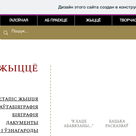
Дизайн этого сайта создан в констр
ГАЛОЎНАЯ
АБ ПРАЕКЦЕ
ЖЫЦЦЁ
ТВОРЧА
ЖЫЦЦЁ
ЕТАПІС ЖЫЦЦЯ
АЎТАБІЯГРАФІЯ
БІЯГРАФІЯ
"Я ХАЦЕ
БАЦЬКА
ДАКУМЕНТЫ
АБАВЯЗАНЫ..."
РАСКАЗВАЎ
 І ЎЗНАГАРОДЫ