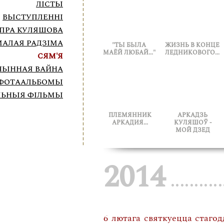
ЛІСТЫ
ВЫСТУПЛЕННІ
ПРА КУЛЯШОВА
МАЛАЯ РАДЗІМА
"ТЫ БЫЛА
ЖИЗНЬ В КОНЦЕ
МАЁЙ ЛЮБАЙ..."
ЛЕДНИКОВОГО...
СЯМ'Я
ЧЫННАЯ ВАЙНА
ФОТААЛЬБОМЫ
ЛЬНЫЯ ФІЛЬМЫ
ПЛЕМЯННИК
АРКАДЗЬ
АРКАДИЯ...
КУЛЯШОЎ -
МОЙ ДЗЕД
2014
.
..
..
..
....
6 лютага святкуецца стаго