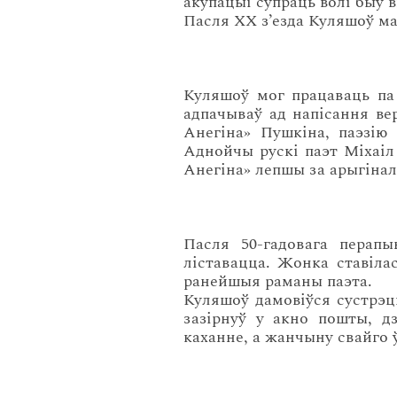
акупацыі супраць волі быў 
Пасля ХХ з’езда Куляшоў ма
Куляшоў мог працаваць па 
адпачываў ад напісання вер
Анегіна» Пушкіна, паэзію
Аднойчы рускі паэт Міхаіл 
Анегіна» лепшы за арыгінал
Пасля 50-гадовага перап
ліставацца. Жонка ставілас
ранейшыя раманы паэта.
Куляшоў дамовіўся сустрэц
зазірнуў у акно пошты, д
каханне, а жанчыну свайго ў