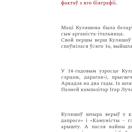
фактаў з яго біяграфіі.
Маці Куляшова была белару
сын арганіста-італьянца.
Свой першы верш Куляшоў на
споўнілася ўсяго 16, выйшла
У 14-гадовым узросце Кул
сэрцам, дарагая»), прысв
Аркадзя на два гады. Іх шля
Пазней кампазітар Ігар Луч
Куляшоў шчыра верыў у ка
дапросе» і «Камуністы – г
арышту. А пасля вайны до