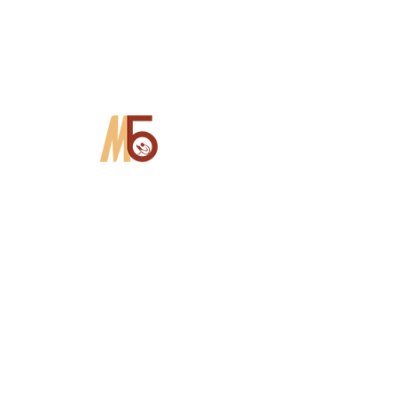
©
Установа культуры «Магілёўс
Аддзел бібліятэказна
Copy