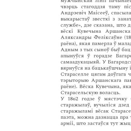
мужчынскай лініі пачынае
чвэрць стагоддзя таму пі
Андрэевіч Маісееў, спасыл
выкарыстаў звесткі з занат
службе», дзе сказана, што 
вёскі Кувечына Аршанска
Аляксандры Феліксаўне (18
раёна), якая памерла ў мал
Адным з тых сыноў быў баць
апынуўся ў горадзе Бага
самаадукацыяй. У Багародск
вярнуўся на бацькаўшчыну і
Стараселле цягам доўгага 
тэрыторыю Аршанскага пав
раёне). Вёска Кувечына, як
Старасельскую воласць.
У 1862 годзе ў мястэчку 
старажылаў, вучыліся дзед 
старажыламі вёсак Старасе
паэта, можна дазнацца пра
арміі, што застаўся тут жы